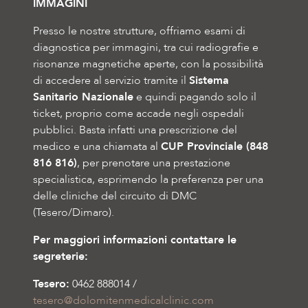
IMMAGINI
Presso
l
e nostre strutture
, offriamo esami di
diagnostica per immagini, tra cui radiografie e
risonanze magnetiche aperte, con la possibilità
di accedere al servizio tramite il
Sistema
Sanitario Nazionale
e quindi
pagando solo il
ticket
, proprio come accade negli ospedali
pubblici
. Basta
infatti
una prescrizione del
medico e una chiamata al
CUP Provinciale (
848
816 816
)
,
per prenotare
una prestazione
specialistica
, esprimendo la preferenza per
una
delle cliniche d
el circuito di
DMC
(Tesero/Dimaro
).
Per maggiori informazioni contattare le
segreterie:
Tesero:
0462 888014 /
tesero@dolomitenmedicalclinic.com