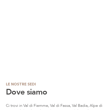
LE NOSTRE SEDI
Dove siamo
Dimaro
Teser
Val di Sole
Val d
Ci trovi in Val di Fiemme, Val di Fassa, Val Badia, Alpe di
Via Campiglio, 138
Localit
38025 Dimaro Folgarida (TN)
38038 