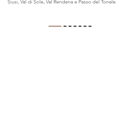
Siusi, Val di Sole, Val Rendena e Passo del Tonale.
+39 0463636236
+39