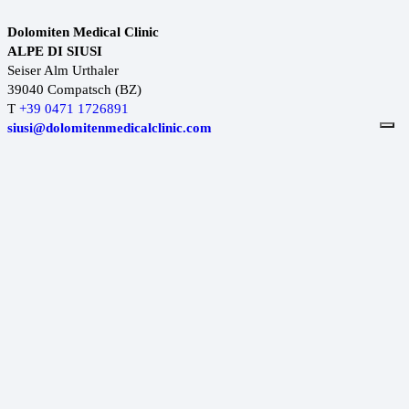
Dolomiten Medical Clinic
ALPE DI SIUSI
Seiser Alm Urthaler
39040 Compatsch (BZ)
T
+39 0471 1726891
siusi@dolomitenmedicalclinic.com
Dolomiten Medical Clinic
MADONNA DI CAMPIGLIO
Via Cima Tosa 64
38086 Madonna di Campiglio (TN)
T.
+39 0465 846297
campiglio@dolomitenmedicalclinic.com
Dolomiten Medical Clinic
DIMARO
Via Campiglio 138
38025 Dimaro Folgarida (TN)
T
+39 0463 636236
dimaro@dolomitenmedicalclinic.com