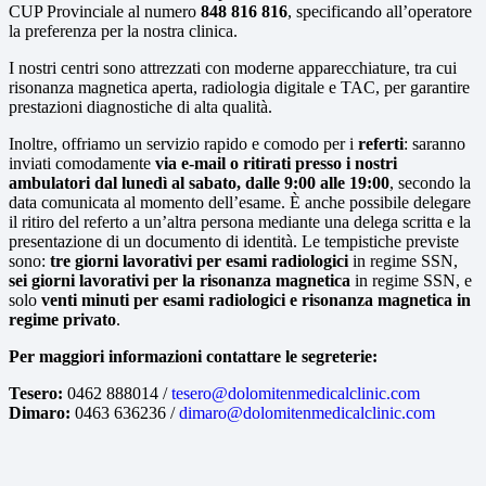
CUP Provinciale al numero
848 816 816
, specificando all’operatore
la preferenza per la nostra clinica.
I nostri centri sono attrezzati con moderne apparecchiature, tra cui
risonanza magnetica aperta, radiologia digitale e TAC, per garantire
prestazioni diagnostiche di alta qualità.
Inoltre, offriamo un servizio rapido e comodo per i
referti
: saranno
inviati comodamente
via e-mail o ritirati presso i nostri
ambulatori dal lunedì al sabato, dalle 9:00 alle 19:00
, secondo la
data comunicata al momento dell’esame. È anche possibile delegare
il ritiro del referto a un’altra persona mediante una delega scritta e la
presentazione di un documento di identità. Le tempistiche previste
sono:
tre giorni lavorativi per esami radiologici
in regime SSN,
sei giorni lavorativi per la risonanza magnetica
in regime SSN, e
solo
venti minuti per esami radiologici e risonanza magnetica in
regime privato
.
Per maggiori informazioni contattare le segreterie:
Tesero:
0462 888014 /
tesero@dolomitenmedicalclinic.com
Dimaro:
0463 636236 /
dimaro@dolomitenmedicalclinic.com