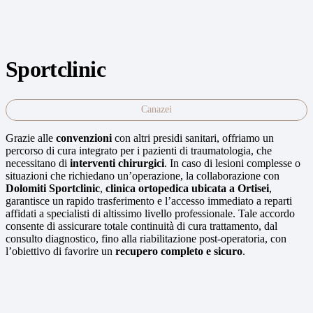
Sportclinic
Canazei
G
razie alle
convenzioni
con altr
i presidi sanitari
, offriamo un
percorso di cura integrato per i pazienti di traumatologia
,
che
necessitano di
interventi chirurgici
. In caso di lesioni complesse o
situazioni che richiedano un’operazione, la collaborazione con
Dolomiti
Sportclinic
,
clinica ortopedica
ubicata
a Ortisei
,
garantisce
un rapido
trasferimento
e
l’
accesso
immediato a
reparti
affidati a
specialisti di altissimo livello
professionale
.
Tale
accordo
consente di assicurare
totale
continuità di cura
trattamento
, dal
consulto
diagnostico,
fino a
lla riabilitazione post-operatoria, con
l’obiettivo di favorire un
recupero completo e sicuro
.