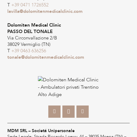
T
+39 0471 1726552
lavilla@dolomitenmedicalclinic.com
Dolomiten Medical Clinic
PASSO DEL TONALE
Via Circonvallazione 2/B
38029 Vermiglio (TN)
T
+39 0463 636256
tonale@dolomitenmedicalclinic.com
MDM SRL – Societá Unipersonale
Sede Legale: Strada Riccardo Loewy, 44 – 38035 Moena (TN) –