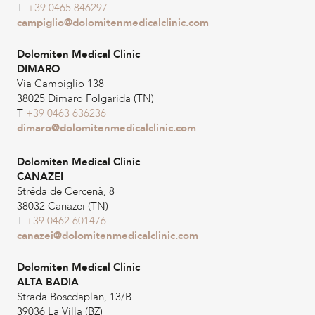
T.
+39 0465 846297
campiglio@dolomitenmedicalclinic.com
Dolomiten Medical Clinic
DIMARO
Via Campiglio 138
38025 Dimaro Folgarida (TN)
T
+39 0463 636236
dimaro@dolomitenmedicalclinic.com
Dolomiten Medical Clinic
CANAZEI
Stréda de Cercenà, 8
38032 Canazei (TN)
T
+39 0462 601476
canazei@dolomitenmedicalclinic.com
Dolomiten Medical Clinic
ALTA BADIA
Strada Boscdaplan, 13/B
39036 La Villa (BZ)