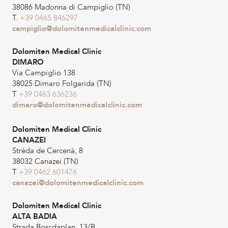
38086 Madonna di Campiglio (TN)
T.
+39 0465 846297
campiglio@dolomitenmedicalclinic.com
Dolomiten Medical Clinic
DIMARO
Via Campiglio 138
38025 Dimaro Folgarida (TN)
T
+39 0463 636236
dimaro@dolomitenmedicalclinic.com
Dolomiten Medical Clinic
CANAZEI
Stréda de Cercenà, 8
38032 Canazei (TN)
T
+39 0462 601476
canazei@dolomitenmedicalclinic.com
Dolomiten Medical Clinic
ALTA BADIA
Strada Boscdaplan, 13/B