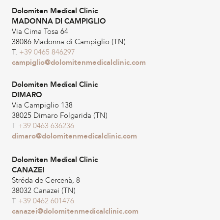
Dolomiten Medical Clinic
MADONNA DI CAMPIGLIO
Via Cima Tosa 64
38086 Madonna di Campiglio (TN)
T.
+39 0465 846297
campiglio@dolomitenmedicalclinic.com
Dolomiten Medical Clinic
DIMARO
Via Campiglio 138
38025 Dimaro Folgarida (TN)
T
+39 0463 636236
dimaro@dolomitenmedicalclinic.com
Dolomiten Medical Clinic
CANAZEI
Stréda de Cercenà, 8
38032 Canazei (TN)
T
+39 0462 601476
canazei@dolomitenmedicalclinic.com