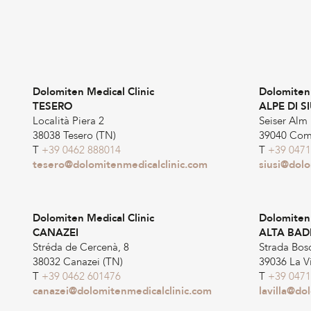
Dolomiten Medical Clinic
Dolomiten 
TESERO
ALPE DI SI
Località Piera 2
Seiser Alm 
38038 Tesero (TN)
39040 Comp
T
+39 0462 888014
T
+39 0471
tesero@dolomitenmedicalclinic.com
siusi@dolo
Dolomiten Medical Clinic
Dolomiten 
CANAZEI
ALTA BAD
Stréda de Cercenà, 8
Strada Bos
38032 Canazei (TN)
39036 La Vi
T
+39 0462 601476
T
+39 0471
canazei@dolomitenmedicalclinic.com
lavilla@do