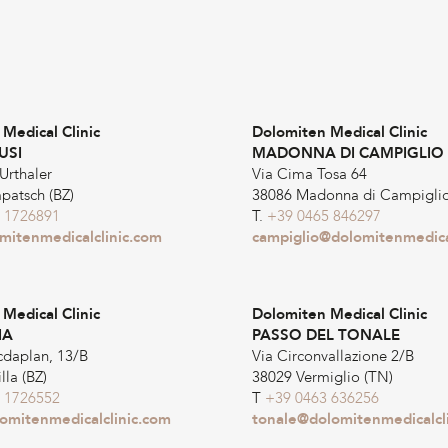
Medical Clinic
Dolomiten Medical Clinic
USI
MADONNA DI CAMPIGLIO
Urthaler
Via Cima Tosa 64
atsch (BZ)
38086 Madonna di Campiglio
 1726891
T.
+39 0465 846297
mitenmedicalclinic.com
campiglio@dolomitenmedica
Medical Clinic
Dolomiten Medical Clinic
IA
PASSO DEL TONALE
cdaplan, 13/B
Via Circonvallazione 2/B
lla (BZ)
38029 Vermiglio (TN)
 1726552
T
+39 0463 636256
lomitenmedicalclinic.com
tonale@dolomitenmedicalcl