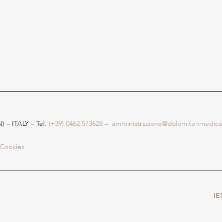
) – ITALY – Tel.
(+39) 0462.573628
–
amministrazione@dolomitenmedical
Cookies
IE