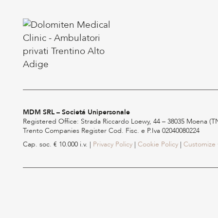
MDM SRL – Societá Unipersonale
Registered Office: Strada Riccardo Loewy, 44 – 38035 Moena (TN
Trento Companies Register Cod. Fisc. e P.Iva 02040080224
Cap. soc. € 10.000 i.v. |
Privacy Policy
|
Cookie Policy
|
Customize 