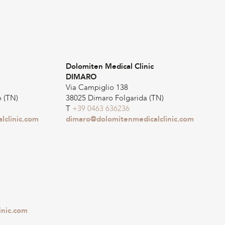
Dolomiten Medical Clinic
DIMARO
Via Campiglio 138
 (TN)
38025 Dimaro Folgarida (TN)
T
+39 0463 636236
lclinic.com
dimaro@dolomitenmedicalclinic.com
inic.com