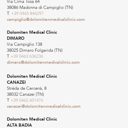
Via Cima Tosa 64
38086 Madonna di Campiglio (TN)
T.
+39 0465 846297
campiglio@dolomitenmedicalclinic.com
Dolomiten Medical Clinic
DIMARO
Via Campiglio 138
38025 Dimaro Folgarida (TN)
T
+39 0463 636236
dimaro@dolomitenmedicalclinic.com
Dolomiten Medical Clinic
CANAZEI
Stréda de Cercenà, 8
38032 Canazei (TN)
T
+39 0462 601476
canazei@dolomitenmedicalclinic.com
Dolomiten Medical Clinic
ALTA BADIA