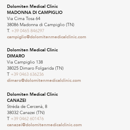
Dolomiten Medical Clinic
MADONNA DI CAMPIGLIO
Via Cima Tosa 64
38086 Madonna di Campiglio (TN)
T.
+39 0465 846297
campiglio@dolomitenmedicalclinic.com
Dolomiten Medical Clinic
DIMARO
Via Campiglio 138
38025 Dimaro Folgarida (TN)
T
+39 0463 636236
dimaro@dolomitenmedicalclinic.com
Dolomiten Medical Clinic
CANAZEI
Stréda de Cercenà, 8
38032 Canazei (TN)
T
+39 0462 601476
canazei@dolomitenmedicalclinic.com