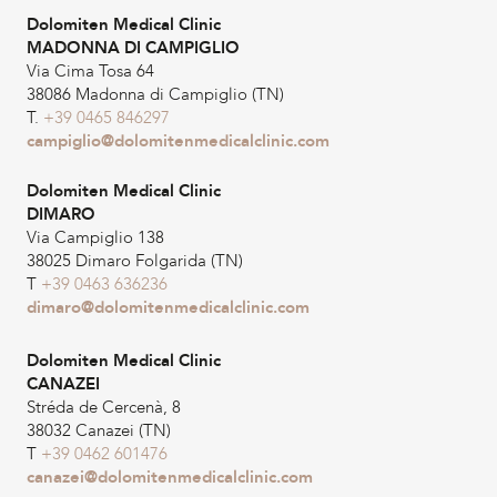
Dolomiten Medical Clinic
MADONNA DI CAMPIGLIO
Via Cima Tosa 64
38086 Madonna di Campiglio (TN)
T.
+39 0465 846297
campiglio@dolomitenmedicalclinic.com
Dolomiten Medical Clinic
DIMARO
Via Campiglio 138
38025 Dimaro Folgarida (TN)
T
+39 0463 636236
dimaro@dolomitenmedicalclinic.com
Dolomiten Medical Clinic
CANAZEI
Stréda de Cercenà, 8
38032 Canazei (TN)
T
+39 0462 601476
canazei@dolomitenmedicalclinic.com